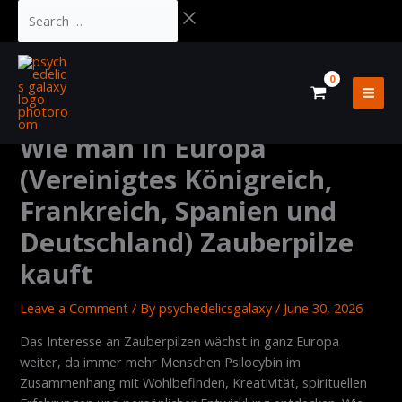
Skip
Cart
Search
to
Total:
…
content
Wie man in Europa
(Vereinigtes Königreich,
Frankreich, Spanien und
Deutschland) Zauberpilze
kauft
Leave a Comment
/ By
psychedelicsgalaxy
/
June 30, 2026
Das Interesse an Zauberpilzen wächst in ganz Europa
weiter, da immer mehr Menschen Psilocybin im
Zusammenhang mit Wohlbefinden, Kreativität, spirituellen